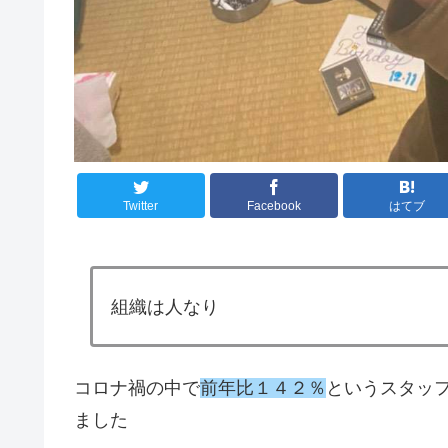
Twitter
Facebook
はてブ
組織は人なり
コロナ禍の中で
前年比１４２％
というスタッ
ました